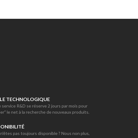
LLE TECHNOLOGIQUE
 service R&D se réserve 2 jours par mois pour
ller" le net à la recherche de nouveaux produits.
PONIBILITÉ
n'êtes pas toujours disponible ? Nous non plus,