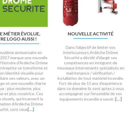
0ÈME FOIRE DU DAUPHINÉ
FOIRE AUX OIGNONS À
TOURNON-SUR-RHÔNE 2
dèche Drôme Sécurité et Syris
otique seront présent à la 80e
Ardèche Drôme Sécurité et Sy
dition de la foire du Dauphiné à
Domotique étaient présent
ans-sur-Isère du 24 septembre
aujourd’hui à la foire de Tournon
u 2 octobre 2016. Nous vous
Rhône, un gigantesque rendez-v
eillons au Stand L12 en extérieur.
terroir » autour du fameux oigno
lan est disponible ici. Venez nous
Tournon et de l’ail, son cousin, 
contrer pour aborder toutes les
plus de 1 000 exposants. Si ce
stions concernant vos projets de
foire est devenue foire aux oign
[…]
c’est que Tournon possède sa p
risation et automatisation de
variété, cultivée au bord du Rhô