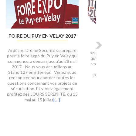
NOUS SOMMES MAINTENANT
016
CENTRE PROXEO !
ris
En tant qu’expert en solutions de
s
sécurité, nous avons voulu
 Sur
ajouter plus de cordes à notre arc en
ous «
devenant partenaire d’une marque
n de
que nous connaissons bien, DAITEM,
avec
l’un des leaders Français du tout sans
tte
fil avec garantie 5 ans. Leurs idées et
ons,
perspectives d’avenirs correspondant
ropre
aux nôtres, nous nous sommes
[…]
rapproché d’eux pour devenir centre
ne
[…]
agrée