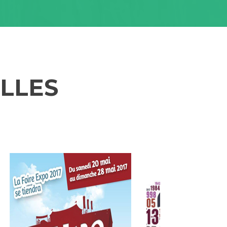
LLES
N
e
x
t