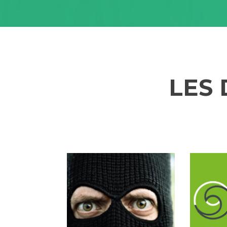
LES
P
r
e
v
i
o