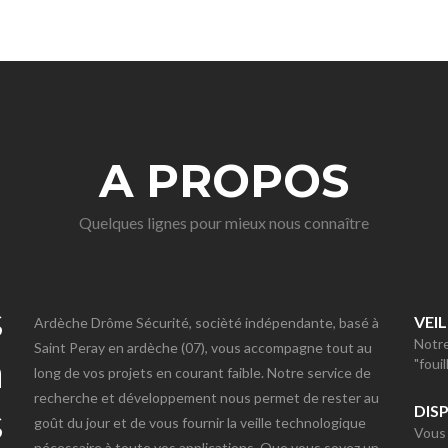
A PROPOS
Quelques lignes pour mieux nous connaître
s
VEI
Ardèche Drôme Sécurité, socièté indépendante, basé à
Notre
Saint Peray en ardèche (07), vous accompagne tout au
n
"foui
long de vos projets en courant faible. Notre service de
recherche et développement nous permet de rester au
s
DIS
goût du jour et de vous fournir la veille technologique
Vous 
nécessaire à toute vos applications. Que vous soyez un