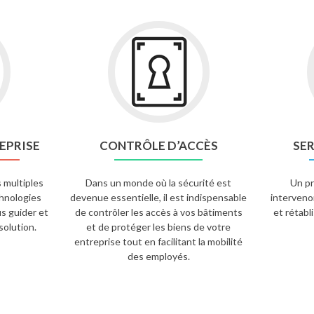
EPRISE
CONTRÔLE D’ACCÈS
SER
 multiples
Dans un monde où la sécurité est
Un p
hnologies
devenue essentielle, il est indispensable
interveno
s guider et
de contrôler les accès à vos bâtiments
et rétabl
solution.
et de protéger les biens de votre
entreprise tout en facilitant la mobilité
des employés.